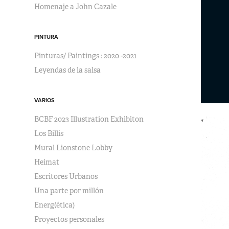
Homenaje a John Cazale
PINTURA
Pinturas/ Paintings : 2020 -2021
Leyendas de la salsa
VARIOS
BCBF 2023 Illustration Exhibiton
Los Billis
Mural Lionstone Lobby
Heimat
Escritores Urbanos
Una parte por millón
Energ(ética)
Proyectos personales