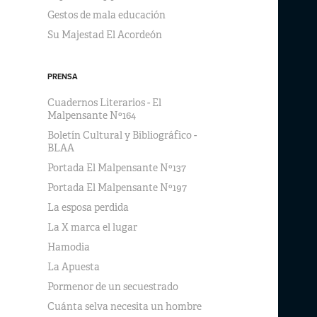
Gestos de mala educación
Su Majestad El Acordeón
PRENSA
Cuadernos Literarios - El
Malpensante Nº164
Boletín Cultural y Bibliográfico -
BLAA
Portada El Malpensante Nº137
Portada El Malpensante Nº197
La esposa perdida
La X marca el lugar
Hamodia
La Apuesta
Pormenor de un secuestrado
Cuánta selva necesita un hombre