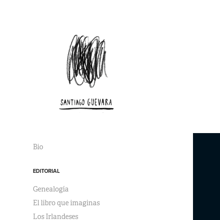
Bio
EDITORIAL
Genealogía
El libro que imaginas
Los Irlandeses