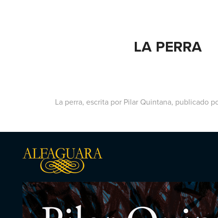
LA PERRA
La perra
, escrita por Pilar Quintana, publicado p