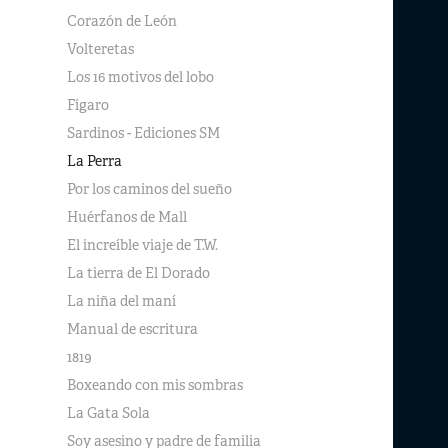
Corazón de León
Volteretas
Los 16 motivos del lobo
Fígaro
Sardinos - Ediciones SM
La Perra
Por los caminos del sueño
Huérfanos de Mall
El increíble viaje de T.W.
La tierra de El Dorado
La niña del maní
Manual de escritura
1819
Boxeando con mis sombras
La Gata Sola
Soy asesino y padre de familia