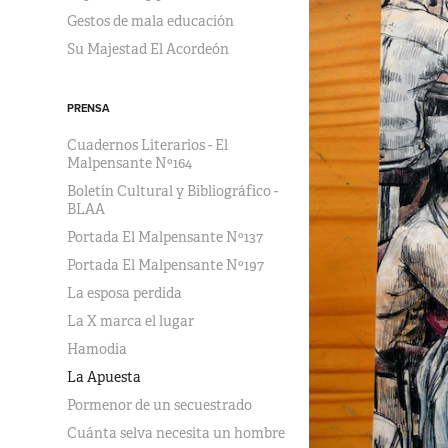
Gestos de mala educación
Su Majestad El Acordeón
PRENSA
Cuadernos Literarios - El
Malpensante Nº164
Boletín Cultural y Bibliográfico -
BLAA
Portada El Malpensante Nº137
Portada El Malpensante Nº197
La esposa perdida
La X marca el lugar
Hamodia
La Apuesta
Pormenor de un secuestrado
Cuánta selva necesita un hombre