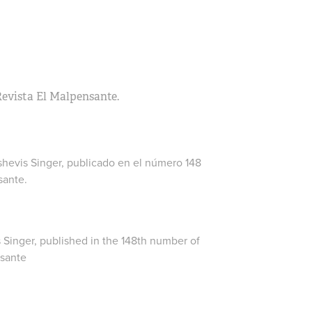
Revista El Malpensante.
shevis Singer, publicado en el
número 148
sante
.
s Singer, published in the
148th number
of
nsante