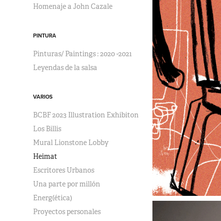
Homenaje a John Cazale
PINTURA
Pinturas/ Paintings : 2020 -2021
Leyendas de la salsa
VARIOS
BCBF 2023 Illustration Exhibiton
Los Billis
Mural Lionstone Lobby
Heimat
Escritores Urbanos
Una parte por millón
Energ(ética)
Proyectos personales