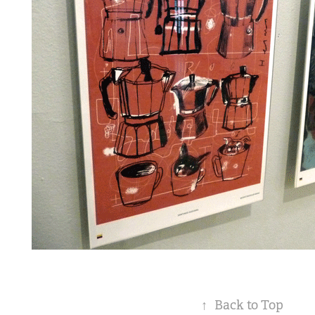
↑
Back to Top