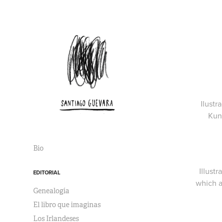
Ilustr
Kuns
Bio
Illust
EDITORIAL
which a
Genealogía
El libro que imaginas
Los Irlandeses