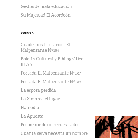
Gestos de mala educación
Su Majestad El Acordeón
PRENSA
Cuadernos Literarios - El
Malpensante Nº164
Boletín Cultural y Bibliográfico -
BLAA
Portada El Malpensante Nº137
Portada El Malpensante Nº197
La esposa perdida
La X marca el lugar
Hamodia
La Apuesta
Pormenor de un secuestrado
Cuánta selva necesita un hombre